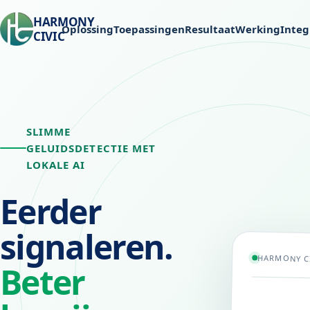
HARMONY
Oplossing
Toepassingen
Resultaat
Werking
Integ
CIVIC
SLIMME
GELUIDSDETECTIE MET
LOKALE AI
Eerder
signaleren.
HARMONY CI
Beter