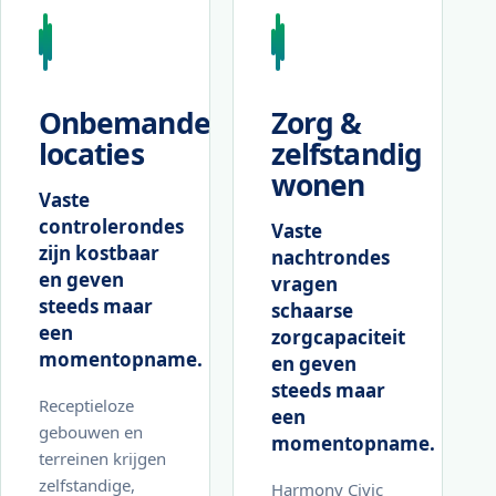
Onbemande
Zorg &
locaties
zelfstandig
wonen
Vaste
controlerondes
Vaste
zijn kostbaar
nachtrondes
en geven
vragen
steeds maar
schaarse
een
zorgcapaciteit
momentopname.
en geven
steeds maar
Receptieloze
een
gebouwen en
momentopname.
terreinen krijgen
zelfstandige,
Harmony Civic