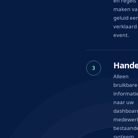
en regels
maken v
geluid ee
verklaard
event.
Hande
3
Alleen
bruikbare
informati
naar uw
dashboar
medewerk
bestaand
systeem.