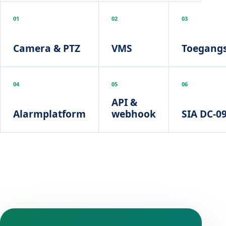
01
02
03
Camera & PTZ
VMS
Toegangs
04
05
06
API &
Alarmplatform
webhook
SIA DC-0