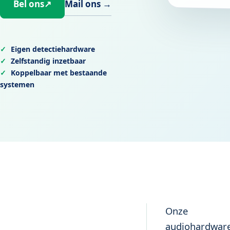
Mail ons
→
Bel ons
↗
Eigen detectiehardware
Zelfstandig inzetbaar
Koppelbaar met bestaande
systemen
Onze
audiohardwar