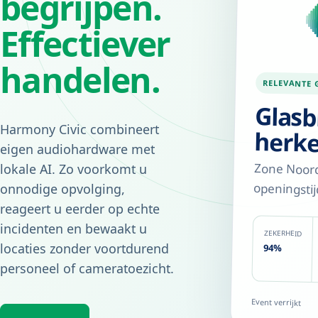
begrijpen.
Effectiever
handelen.
RELEVANTE 
Glasb
Harmony Civic combineert
herk
eigen audiohardware met
Zone Noord
lokale AI. Zo voorkomt u
openingstij
onnodige opvolging,
reageert u eerder op echte
incidenten en bewaakt u
ZEKERHEID
locaties zonder voortdurend
94%
personeel of cameratoezicht.
Event verrijkt