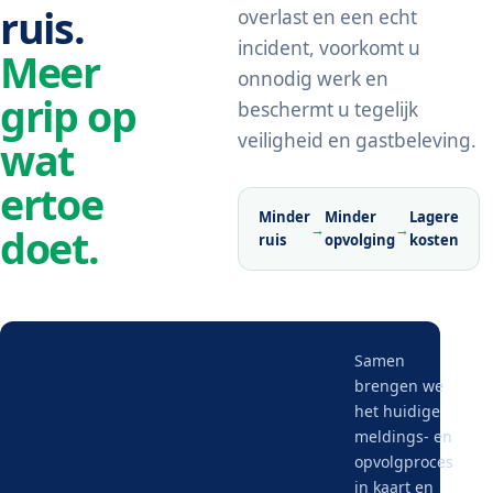
ruis.
overlast en een echt
incident, voorkomt u
Meer
onnodig werk en
grip op
beschermt u tegelijk
veiligheid en gastbeleving.
wat
ertoe
Minder
Minder
Lagere
→
→
doet.
ruis
opvolging
kosten
Samen
brengen we
het huidige
meldings- en
opvolgproces
in kaart en