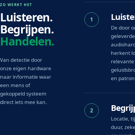
ZO WERKT HET
Luisteren.
Luiste
1
Begrijpen.
De door o
geleverd
Handelen.
audiohar
herkent l
Van detectie door
relevante
onze eigen hardware
geluidsb
naar informatie waar
en patron
een mens of
gekoppeld systeem
direct iets mee kan.
Begri
2
Locatie, ti
duur, zek