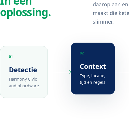
In één
daarop aan en
oplossing.
maakt die ket
slimmer.
02
01
Context
Detectie
Type, locatie,
Harmony Civic
tijd en regels
audiohardware